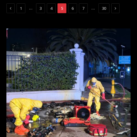
Previous
Next
…
…
1
3
4
5
6
7
30