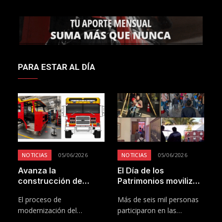
PARA ESTAR AL DÍA
NOTICIAS
05/06/2026
NOTICIAS
05/06/2026
Avanza la
El Día de los
C
construcción de
Patrimonios movilizó
a
nuevo Carro Bomba
a miles de visitantes
d
de
El proceso de
Más de seis mil personas
E
para la 10ª Compañía
al Cuerpo de
p
modernización del
participaron en las
S
del Cuerpo de
Bomberos de
P
material mayor del Cuerpo
actividades organizadas…
M