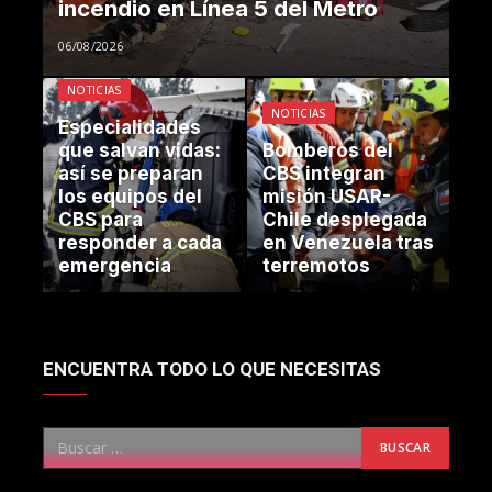
incendio en Línea 5 del Metro
06/08/2026
NOTICIAS
NOTICIAS
Especialidades
que salvan vidas:
Bomberos del
así se preparan
CBS integran
los equipos del
misión USAR-
CBS para
Chile desplegada
responder a cada
en Venezuela tras
emergencia
terremotos
ENCUENTRA TODO LO QUE NECESITAS