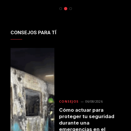
Bomberos de
Santiago
de…
Santiago
CONSEJOS PARA TÍ
CONSEJOS
06/08/2026
Cómo actuar para
proteger tu seguridad
durante una
emergencias en el