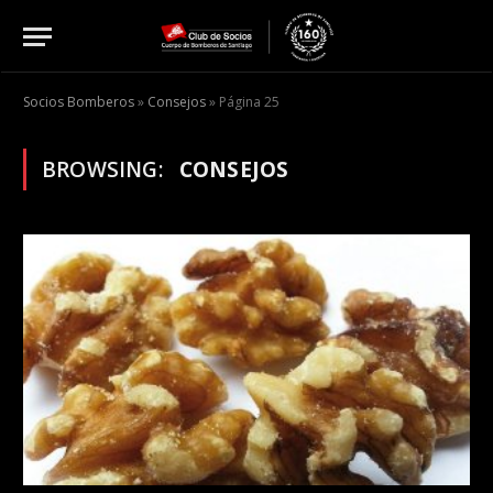
Socios Bomberos
»
Consejos
»
Página 25
BROWSING:
CONSEJOS