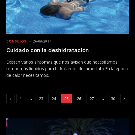
CONSEJOS
26/09/2017
Cuidado con la deshidratación
Existen varios síntomas que nos avisan que necesitamos
tomar más líquidos para hidratarnos de inmediato.En la época
de calor necesitamos…
Previous
Next
…
…
1
23
24
25
26
27
30