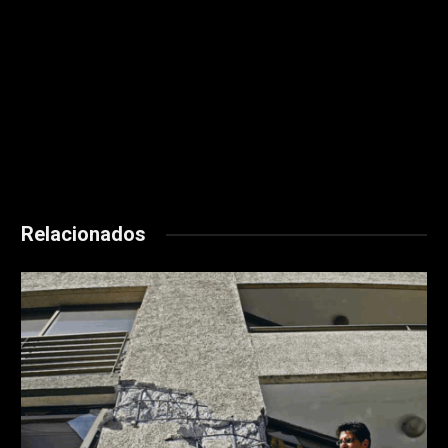
Educar y concienciar:
Es necesario que las personas tengan
claro que el ahogamiento es un evento rápido y silencioso. Los
niños más pequeños no producen ruido al caer, se van de una
vez al fondo y uno no se da cuenta. Bastan tres minutos de
inmersión para que tengan paro pulmonar y cinco minutos para
un paro cerebral, es por esto que hay que educar muy bien a
los niños para que sepan el riesgo de las piscinas si no saben
nadar.
Relacionados