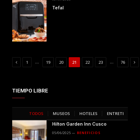
Tefal
Previous
Ne
…
…
1
19
20
21
22
23
76
TIEMPO LIBRE
TODOS
MUSEOS
HOTELES
ENTRETENCIÓN
>
Hilton Garden Inn Cusco
05/06/2025
BENEFICIOS