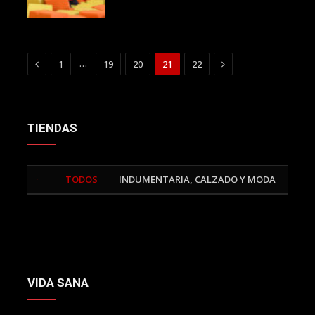
Previous
Next
…
1
19
20
21
22
TIENDAS
TODOS
INDUMENTARIA, CALZADO Y MODA
DEP
>
VIDA SANA