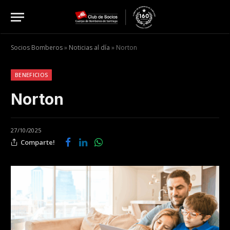
Socios Bomberos
»
Noticias al día
»
Norton
BENEFICIOS
Norton
27/10/2025
Comparte!