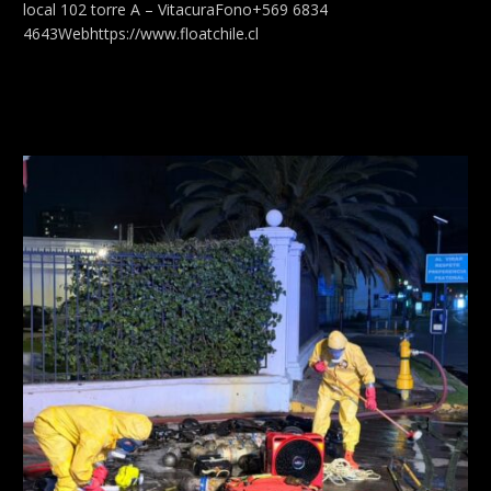
local 102 torre A – VitacuraFono+569 6834
4643Webhttps://www.floatchile.cl