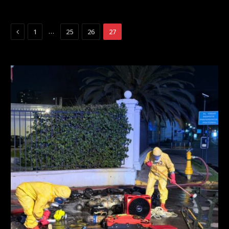
Previous
…
1
25
26
27