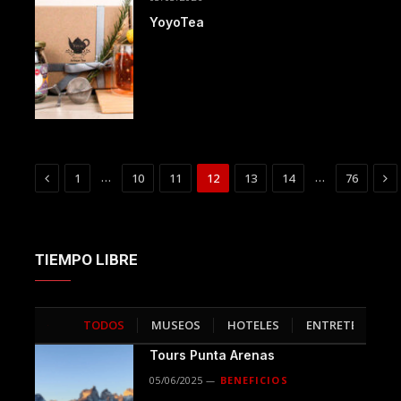
YoyoTea
Previous
Ne
…
…
1
10
11
12
13
14
76
TIEMPO LIBRE
TODOS
MUSEOS
HOTELES
ENTRETENCIÓN
>
Tours Punta Arenas
05/06/2025
BENEFICIOS