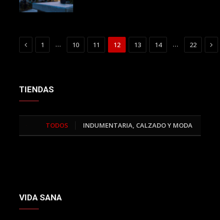
Previous
Ne
…
…
1
10
11
12
13
14
22
TIENDAS
TODOS
INDUMENTARIA, CALZADO Y MODA
DEP
>
VIDA SANA