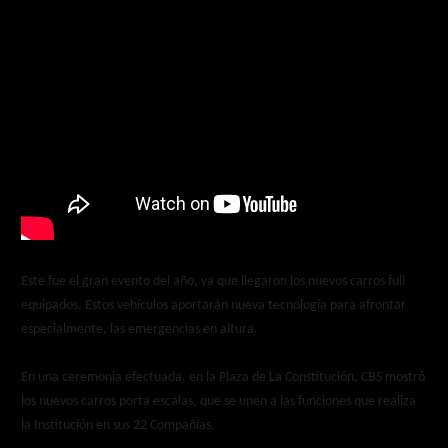
Este fue el
gran evento del año, ya que llegaron
los
nuevos carros full
equipados. Estos vehículos aportarán nueva tecnología para afrontar
especialmente, las emergencias en altura.
En una ceremonia efectuada, en la Plaza de La Constitución, CBS mostró
los nuevos carros porta escalas, que se unen a las funciones que realiza
la Institución en sus 22 Compañías.