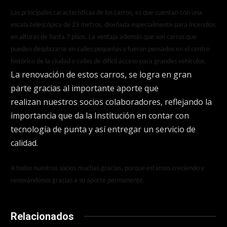
Las principales características de los carros, es que cuentan con una
escala telescópica de 23 metros, diseñada especialmente para incendios
en alturas de hasta 7 pisos. La ventaja además que son carros que
pueden desplazarse en calles pequeñas y fueron pensados en el centro
histórico de la ciudad y calles de difícil acceso para grandes vehículos.
La renovación de estos carros, se logra en gran
parte gracias al importante aporte que
realizan nuestros socios colaboradores, reflejando la
importancia que da la Institución en contar con
tecnología de punta y así entregar un servicio de
calidad.
A todos nuestros socios muchas gracias, porque estamos creciendo y
renovándonos gracias a su aporte permanente.
Relacionados