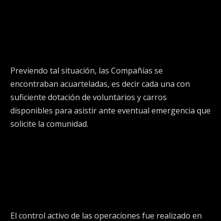
social y la expectativa de no revivir las imágenes de los
daños a la infraestructura de 2019, fue cediendo al caer
la tarde con cuatro incendios que demandaron el
esfuerzo técnico y humano de las 22 Compañías del
Cuerpo de Bomberos de Santiago.
Previendo tal situación, las Compañías se
encontraban acuarteladas, es decir cada una con
suficiente dotación de voluntarios y carros
disponibles para asistir ante eventual emergencia que
solicite la comunidad.
La jornada que comenzó pacíficamente fue cambiando
de tono durante la tarde con el incendio en la Iglesia de
San Francisco Borja, el edificio de la Mutual de
Seguridad, la Parroquia de la Asunción, y el fuego
estructural en el Hotel Crowne Plaza.
El control activo de las operaciones fue realizado en